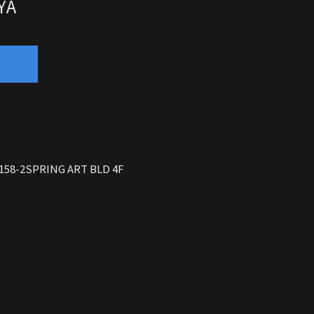
YA
8-2
SPRING ART BLD 4F